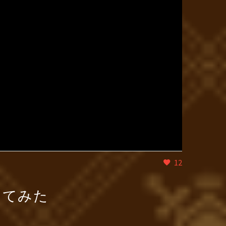
12
してみた